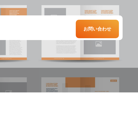
お問い合わせ
食店のコミュニ
材紹介会社との
サービス業での
ーション改革に
き合い方で採用
用コスト削減
る定着率改善
果は変わる