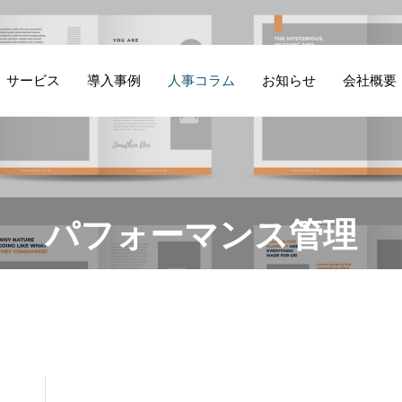
サービス
導入事例
人事コラム
お知らせ
会社概要
飲
人
製造業の技術者採
早期離職が起きる
パフォーマンス管理
ケ
付
用支援
会社の共通点
よ
成