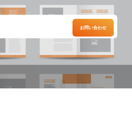
お問い合わせ
食店のコミュニ
材紹介会社との
サービス業での
ーション改革に
き合い方で採用
用コスト削減
る定着率改善
果は変わる