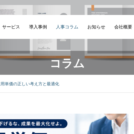
サービス
導入事例
人事コラム
お知らせ
会社概要
コラム
飲
人
製造業の技術者採
早期離職が起きる
ケ
付
用支援
会社の共通点
採用単価の正しい考え方と最適化
よ
成