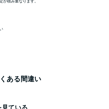
定が積み重なります。
い
くある間違い
を見ている