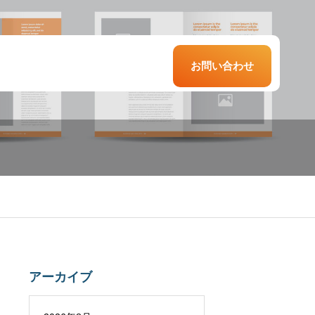
お問い合わせ
食店のコミュニ
材紹介会社との
サービス業での
ーション改革に
き合い方で採用
用コスト削減
る定着率改善
果は変わる
アーカイブ