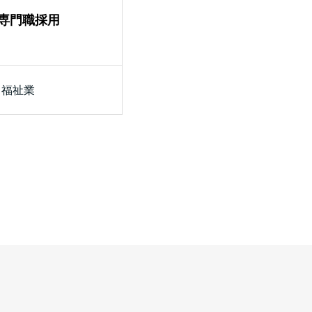
観光業のハイシーズンに向
専門職採用
用
・福祉業
北海道
観光業