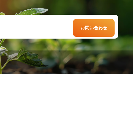
お問い合わせ
食店のコミュニ
国人労働者に選
サービス業での
ーション改革に
れる会社になる
用コスト削減
る定着率改善
は