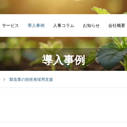
サービス
導入事例
人事コラム
お知らせ
会社概要
導入事例
人材紹介会社との
飲
外
製造業の技術者採
付き合い方で採用
ケ
ば
用支援
製造業の技術者採用支援
成果は変わる
よ
に