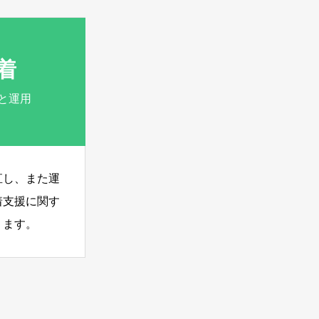
着
と運用
直し、また運
着支援に関す
ります。