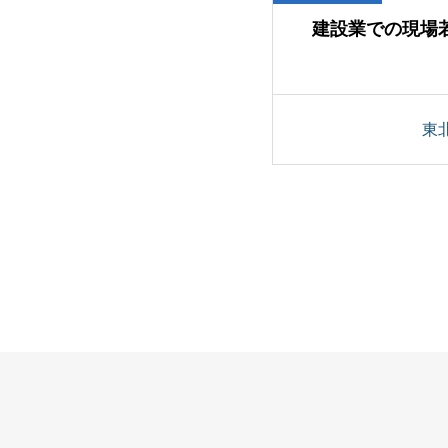
業での採用コスト削減
建設業での現場
九州
サービス業
東